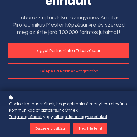
elindult
Toborozz új tanulókat az ingyenes Amatőr
Pirotechnikus Mester képzésünkre és szerezd
meg az érte járó 100.000 forintos jutalmat!
Legyél Partnerünk a Toborzásban!
Belépés a Partner Programba
Cookie-kat használunk, hogy optimális élményt és releváns
kommunikációt biztosítsunk Önnek.
Tudj meg többet
vagy
elfogadja az egyes sütiket
.
START EARNING COMMISSIONS
Összes elutasítása
Megértettem!